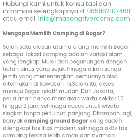
Hubungi kami untuk konsultasi dan
informasi selengkapnya di
085882107460
atau email
info@masengrivercamp.com
Mengapa Memilih Camping di Bogor?
Salah satu alasan utama orang memilih Bogor
sebagai lokasi camping adalah variasi alam
yang lengkap. Mulai dari pegunungan dengan
hutan pinus yang sejuk, hingga aliran sungai
jernih yang menenangkan, semuanya bisa
ditemukan di kawasan ini.Selain itu, akses
menuju Bogor relatif mudah. Dari Jakarta,
perjalanan hanya memakan waktu sekitar 1,5
hingga 2 jam, sehingga cocok untuk wisata
singkat tanpa perlu cuti panjang. Ditambah lagi,
banyak
camping ground Bogor
yang sudah
dilengkapi fasilitas modern, sehingga aktivitas
camping terasa lebih aman dan nyaman.