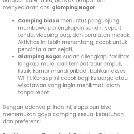
outdoor. Karena itu, banyak tempat kini
menyediakan opsi
glamping Bogor
.
Camping biasa
menuntut pengunjung
membawa perlengkapan sendiri, seperti
tenda, sleeping bag, dan peralatan masak.
Aktivitas ini lebih menantang, cocok untuk
pencinta alam sejati.
Glamping Bogor
sudah dilengkapi fasilitas
lengkap, mulai dari tempat tidur empuk,
listrik, kamar mandi pribadi, bahkan akses
Wi-Fi. Konsep ini cocok bagi keluarga atau
wisatawan yang ingin menikmati alam
tanpa repot.
Dengan adanya pilihan ini, siapa pun bisa
menemukan gaya camping sesuai kebutuhan
dan preferensi.