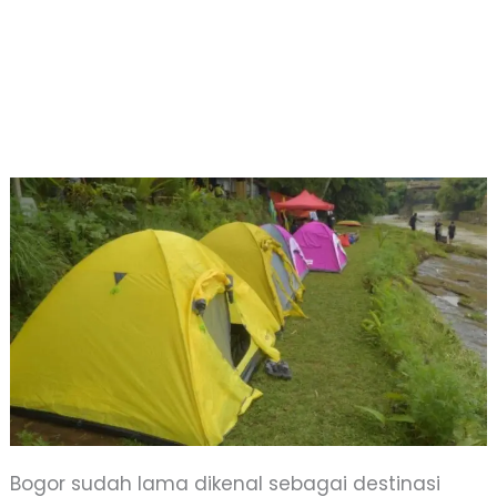
Bogor sudah lama dikenal sebagai destinasi