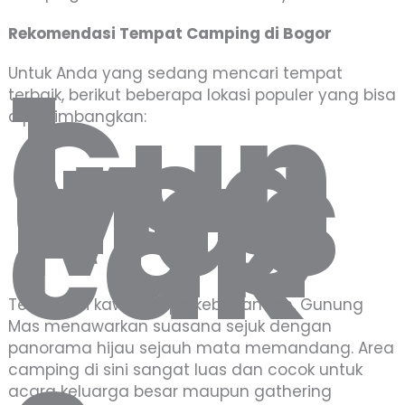
Rekomendasi Tempat Camping di Bogor
1.
Untuk Anda yang sedang mencari tempat
Gun
terbaik, berikut beberapa lokasi populer yang bisa
ung
dipertimbangkan:
Mas
Pun
cak
Terletak di kawasan perkebunan teh, Gunung
Mas menawarkan suasana sejuk dengan
panorama hijau sejauh mata memandang. Area
camping di sini sangat luas dan cocok untuk
acara keluarga besar maupun gathering