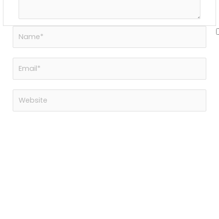
.
.
N
a
m
E
e
m
*
a
W
i
e
l
b
*
s
i
t
e