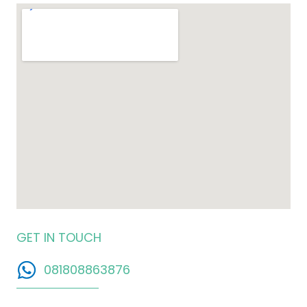
GET IN TOUCH
081808863876